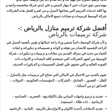
مهندسين ذوي خبرات حتي لا ينهار المبني و علي ايدي شركة متخصصه واعيه و
بها كافه خدمات الترميم التي يحتاجها المنزل و من اهم و افضل هذه الشركات
شركة الوسيط لترميمات و صيانات جميع الاماكن بالرياض .
أفضل شركة ترميم منازل بالرياض :-
شركة ترميمات بالرياض
و لأن شركة الوسيط دائماً تسعي وراء راحة عملائها و تؤمن بأهميه المنزل في
الراحه النفسيه للانسان من هيئته و الوانه و تصميماته و ديكوراته و ابعاث
الحياه من جديد في منزلك القديم من دهانات و ترميمات و ديكورات ، شركة
الوسيط من اشهر الشركات التي تستخدم كافه المعدات و الادوات ذات
الجوده العاليه و التي تحتوي علي افضل التصميمات و الديكورات الحديثه .
نقوم بالعديد من الاعمال في الاماكن التي تحتاج الي ترميمات مثل (المنازل –
الفلل – القصور – الفنادق – الشركات – المؤسسات الحكوميه – المولات –
الحدائق ) و من أعمالنا :-
تجديد و ترميم واجهات المباني مثل (الكيلادينج – الحجريه – الصناعيه –
الزجاجيه – ذات طلاء – اسمنتيه)
.
تجديد الدهانات بأحدث الالوان و الانواع مثل (الزيتيه – العاديه – الرخاميه