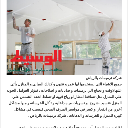
شركة ترميمات بالرياض
جميع الاشياء التي نستخدمها لها عمر و تنتهي و كذلك المباني و المنازل يأتي
عليهالاوقت و تحتاج الي ترميمات و صايانات و اصلاحات ، فتؤثر العوامل الجويه
علي المنازل مثل تساقط امطار او رياح قويه او تسلط اشعه الشمس علي
المنزل فتسبب شروخ او تسربات مياه داخليه و تآكل الخرسانه و منها مشاكل
أخري من انفجار او كسر في مواسير الصرف الصحي فيسبب في مشاكل
كبيره للمنزل و للخرسانه و الدهانات . شركة ترميمات بالرياض .
لذلك ترميم المنزل أمر مهم جداً و لابد منه و لابد من ترميمه علي ايدي